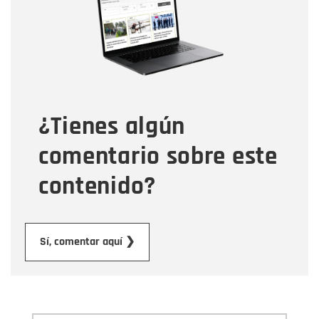
Correo electrónico
Tipo de comentario
¿Tienes algún
Mensaje
comentario sobre este
contenido?
Enviar
Sí, comentar aquí ❯