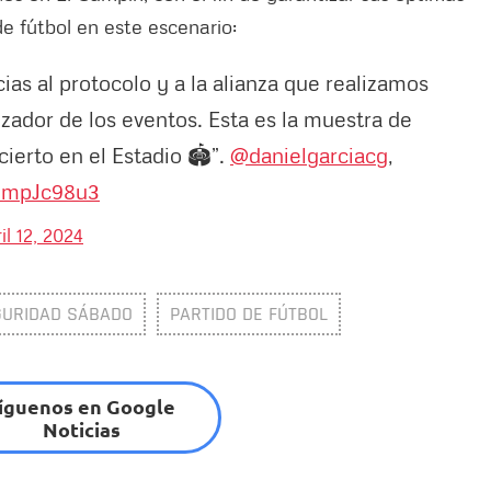
e fútbol en este escenario:
as al protocolo y a la alianza que realizamos
izador de los eventos. Esta es la muestra de
erto en el Estadio 🏟️”.
@danielgarciacg
,
70mpJc98u3
il 12, 2024
GURIDAD SÁBADO
PARTIDO DE FÚTBOL
íguenos en Google
Noticias