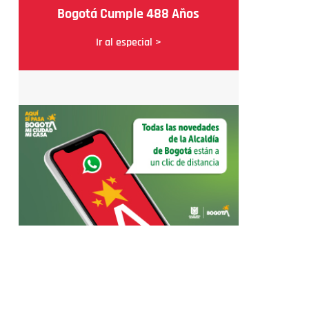
Bogotá Cumple 488 Años
Ir al especial >