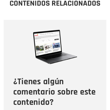
CONTENIDOS RELACIONADOS
Nombre
Nombre
Correo electrónico
Tipo de comentario
¿Tienes algún
Mensaje
comentario sobre este
contenido?