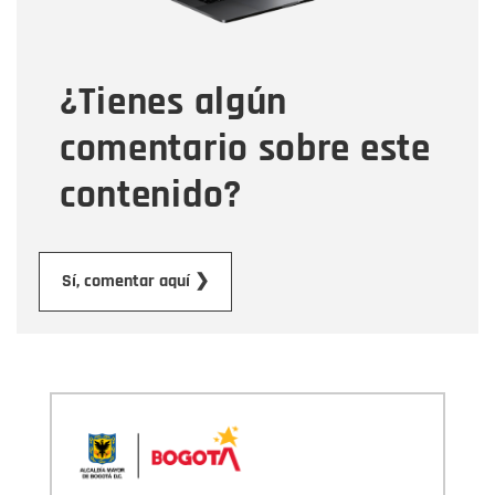
Tipo de comentario
¿Tienes algún
Mensaje
comentario sobre este
contenido?
Enviar
Sí, comentar aquí ❯