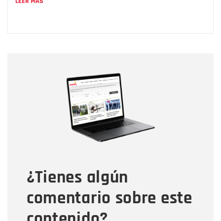
LEER MÁS
Nombre
Nombre
Correo electrónico
Tipo de comentario
¿Tienes algún
Mensaje
comentario sobre este
contenido?