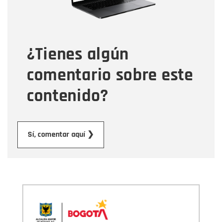
Tipo de comentario
¿Tienes algún
Mensaje
comentario sobre este
contenido?
Enviar
Sí, comentar aquí ❯