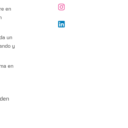
re en
n
ada un
bando y
oma en
rden