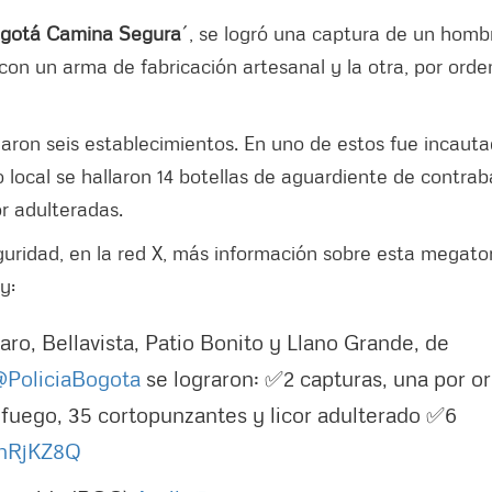
gotá Camina Segura
´, se logró una captura de un homb
con un arma de fabricación artesanal y la otra, por orde
laron seis establecimientos. En uno de estos fue incaut
local se hallaron 14 botellas de aguardiente de contra
r adulteradas.
eguridad, en la red X, más información sobre esta megat
dy:
ro, Bellavista, Patio Bonito y Llano Grande, de
PoliciaBogota
se lograron: ✅2 capturas, una por o
 fuego, 35 cortopunzantes y licor adulterado ✅6
qnRjKZ8Q