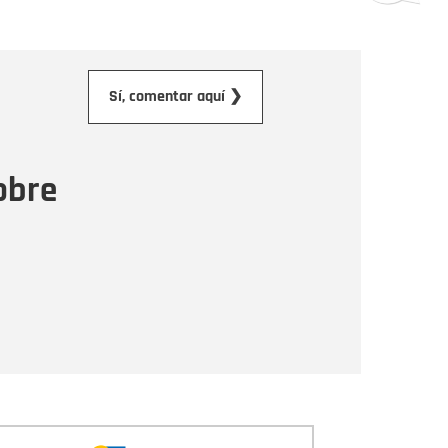
orreo electrónico
Sí, comentar aquí ❯
ensaje
obre
Enviar