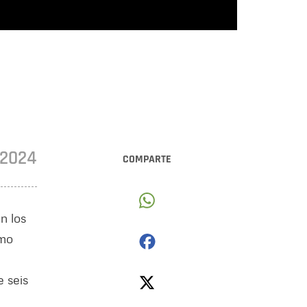
•2024
COMPARTE
n los
omo
 seis