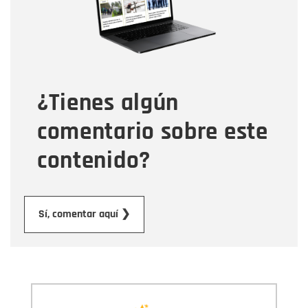
Tipo de comentario
¿Tienes algún
Mensaje
comentario sobre este
contenido?
Enviar
Sí, comentar aquí ❯