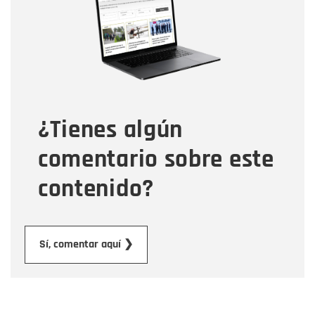
Correo electrónico
Tipo de comentario
¿Tienes algún
Mensaje
comentario sobre este
contenido?
Enviar
Sí, comentar aquí ❯