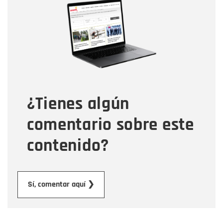
Nombre
Correo electrónico
Tipo de comentario
¿Tienes algún
Mensaje
comentario sobre este
contenido?
Enviar
Sí, comentar aquí ❯