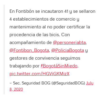
En Fontibón se incautaron 41 y se sellaron
4 establecimientos de comercio y
mantenimiento al no poder certificar la
procedencia de las bicis. Con
acompañamiento de
@personeriabta
,
@Fontibon_Bogota
,
@PoliciaBogota
y
gestores de convivencia seguimos
trabajando por
#BogotáSinMiedo
.
pic.twitter.com/HGViGKMizX
— Sec. Seguridad BOG (@SeguridadBOG)
July
8, 2020