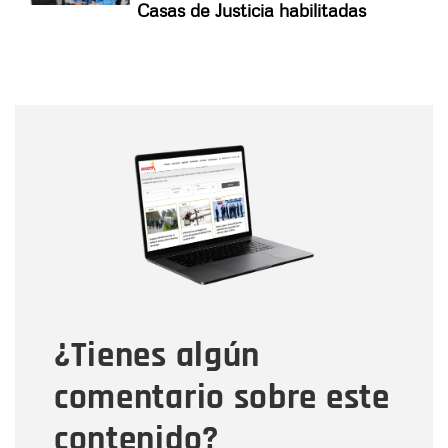
Casas de Justicia habilitadas
Nombre
Nombre
Correo electrónico
Tipo de comentario
¿Tienes algún
Mensaje
comentario sobre este
contenido?