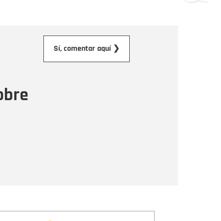
orreo electrónico
Sí, comentar aquí ❯
ensaje
obre
Enviar