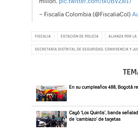
millón.
pic.twitter.com/tk0BVZ8iI7
— Fiscalía Colombia (@FiscaliaCol)
Au
FISCALÍA
ESTACIÓN DE POLICÍA
ALIANZA POR LA
SECRETARÍA DISTRITAL DE SEGURIDAD, CONVIVENCIA Y JU
TEM
En su cumpleaños 488, Bogotá re
Cayó ‘Los Quintis’, banda señala
de ‘cambiazo’ de tarjetas