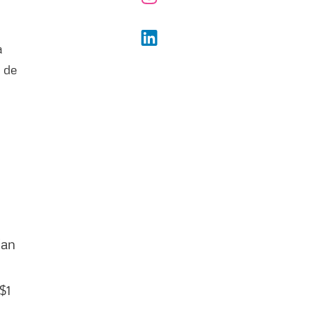
a
s de
ían
$1