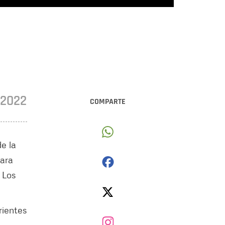
•2022
COMPARTE
de la
para
 Los
rientes