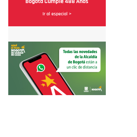
Bogotá Cumple 488 Años
Ir al especial >