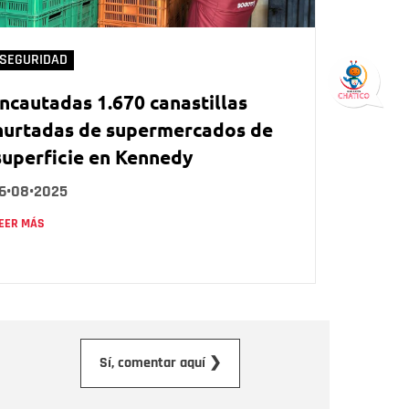
SEGURIDAD
Incautadas 1.670 canastillas
hurtadas de supermercados de
superficie en Kennedy
16•08•2025
EER MÁS
orreo electrónico
Sí, comentar aquí ❯