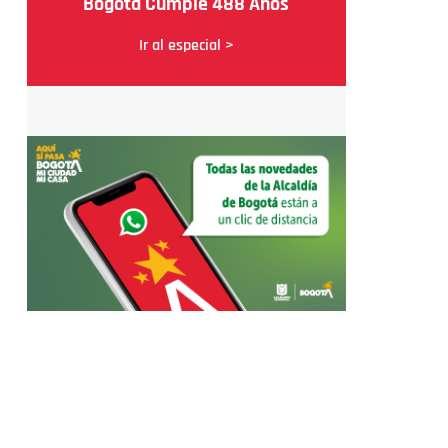
Bogotá Cumple 488 Años
Ir al especial >