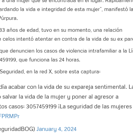
a una mujer que se encontraba en el lugar. Rápidament
rdando la vida e integridad de esta mujer”, manifestó l
Púrpura.
 33 años de edad, tuvo en su momento, una relación
celos intentó atentar en contra de la vida de su ex par
 que denuncien los casos de violencia intrafamiliar a la L
7459199, que funciona las 24 horas.
Seguridad, en la red X, sobre esta captura:
a acabar con la vida de su expareja sentimental. L
 salvar la vida de la mujer y poner al agresor a
estos casos: 3057459199 ¡La seguridad de las mujeres
PFPRMPr
SeguridadBOG)
January 4, 2024