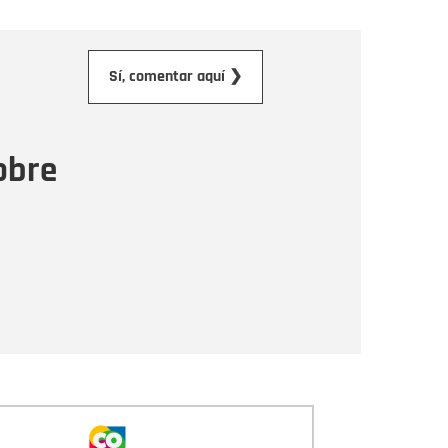
orreo electrónico
Sí, comentar aquí ❯
ensaje
obre
Enviar