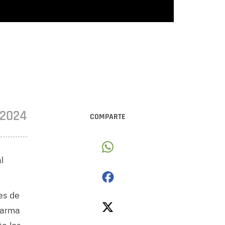
•2024
COMPARTE
l
es de
 arma