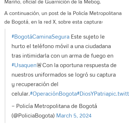
Mariño, oficial de Guarnición de la Mebog.
A continuación, un post de la Policía Metropolitana
de Bogotá, en la red X, sobre esta captura:
#BogotáCaminaSegura
Este sujeto le
hurto el teléfono móvil a una ciudadana
tras intimidarla con un arma de fuego en
#Usaquen
🚨Con la oportuna respuesta de
nuestros uniformados se logró su captura
y recuperación del
celular.
#OperaciónBogota
#DiosYPatria
pic.twi
— Policía Metropolitana de Bogotá
(@PoliciaBogota)
March 5, 2024