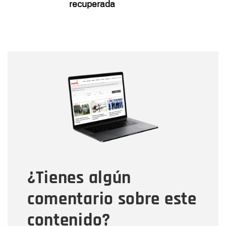
recuperada
Nombre
Nombre
Correo electrónico
Tipo de comentario
¿Tienes algún
Mensaje
comentario sobre este
contenido?