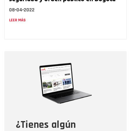
08•04•2022
LEER MÁS
Nombre
Nombre
Correo electrónico
Tipo de comentario
¿Tienes algún
Mensaje