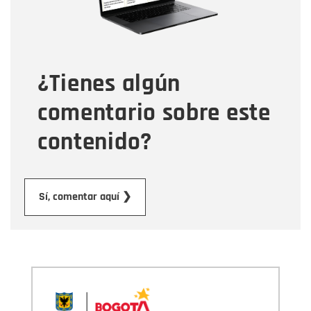
Tipo de comentario
¿Tienes algún
Mensaje
comentario sobre este
contenido?
Enviar
Sí, comentar aquí ❯