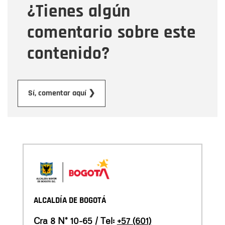
¿Tienes algún
Mensaje
comentario sobre este
contenido?
Enviar
Sí, comentar aquí ❯
ALCALDÍA DE BOGOTÁ
Cra 8 N° 10-65 / Tel:
+57 (601)