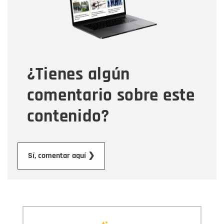
Tipo de comentario
¿Tienes algún
Mensaje
comentario sobre este
contenido?
Enviar
Sí, comentar aquí ❯