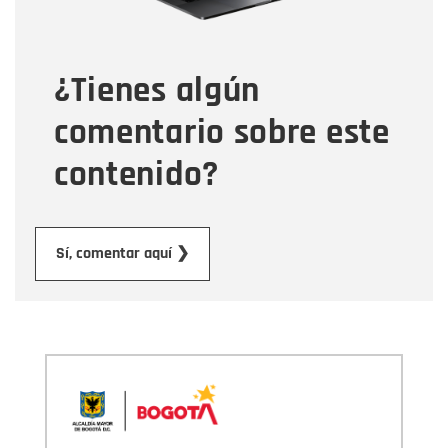
Tipo de comentario
¿Tienes algún
Mensaje
comentario sobre este
contenido?
Enviar
Sí, comentar aquí ❯