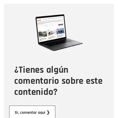
Nombre
Nombre
Correo electrónico
Tipo de comentario
¿Tienes algún
Mensaje
comentario sobre este
contenido?
Enviar
Sí, comentar aquí ❯