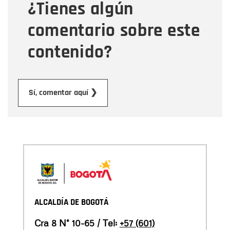
¿Tienes algún
Mensaje
comentario sobre este
contenido?
Enviar
Sí, comentar aquí ❯
ALCALDÍA DE BOGOTÁ
Cra 8 N° 10-65 / Tel:
+57 (601)