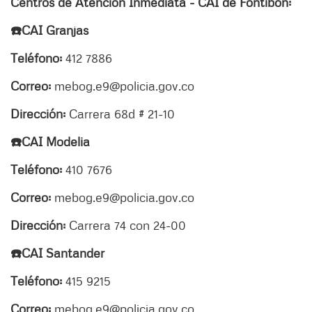
Centros de Atención Inmediata - CAI de Fontibón:
☎️CAI Granjas
Teléfono:
412 7886
Correo:
mebog.e9@policia.gov.co
Dirección:
Carrera 68d # 21-10
☎️CAI Modelia
Teléfono:
410 7676
Correo:
mebog.e9@policia.gov.co
Dirección:
Carrera 74 con 24-00
☎️CAI Santander
Teléfono:
415 9215
Correo:
mebog.e9@policia.gov.co