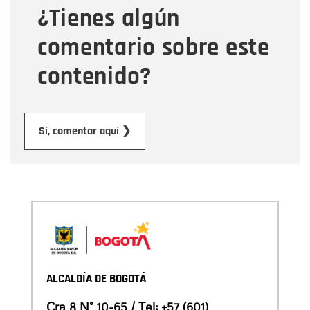
¿Tienes algún
Mensaje
comentario sobre este
contenido?
Enviar
Sí, comentar aquí ❯
ALCALDÍA DE BOGOTÁ
Cra 8 N° 10-65 / Tel:
+57 (601)