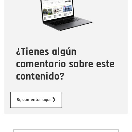
Correo electrónico
Tipo de comentario
¿Tienes algún
Mensaje
comentario sobre este
contenido?
Enviar
Sí, comentar aquí ❯