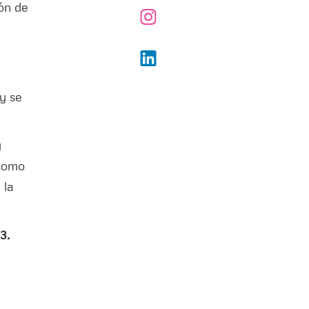
ión de
 y se
y
 como
 la
3.