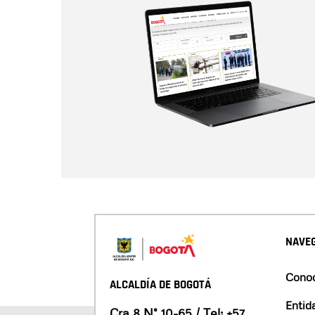
NAVEG
Conoc
ALCALDÍA DE BOGOTÁ
Entid
Cra 8 N° 10-65 / Tel:
+57