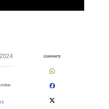
•2024
COMPARTE
miliar
otá