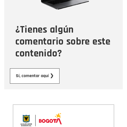
Tipo de comentario
¿Tienes algún
Mensaje
comentario sobre este
contenido?
Enviar
Sí, comentar aquí ❯