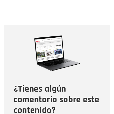
Nombre
Nombre
Correo electrónico
Tipo de comentario
¿Tienes algún
Mensaje
comentario sobre este
contenido?