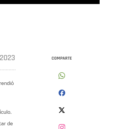
•2023
COMPARTE
rendió
ículo.
tar de