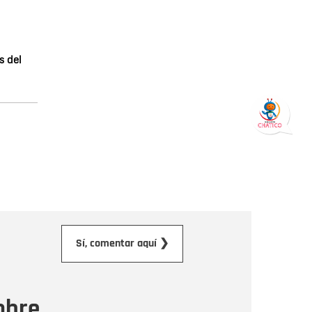
s del
orreo electrónico
Sí, comentar aquí ❯
ensaje
obre