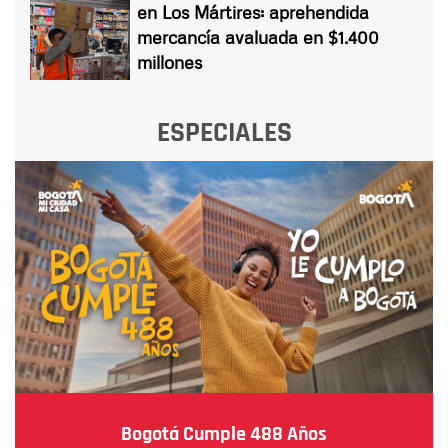
en Los Mártires: aprehendida
mercancía avaluada en $1.400
millones
ESPECIALES
Bogotá Cumple 488 Años