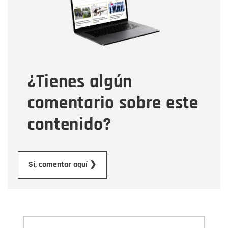
Correo electrónico
Tipo de comentario
¿Tienes algún
Mensaje
comentario sobre este
contenido?
Enviar
Sí, comentar aquí ❯