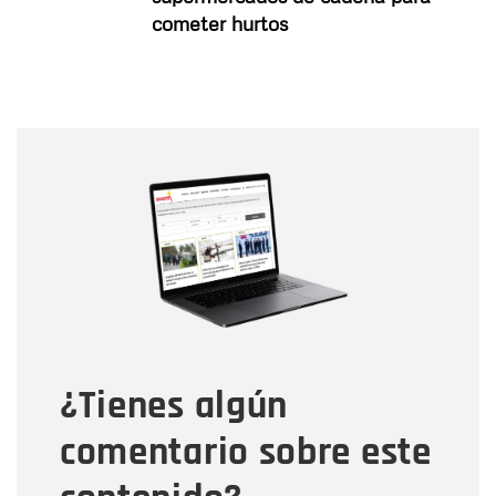
cometer hurtos
Nombre
Nombre
Correo electrónico
Tipo de comentario
¿Tienes algún
Mensaje
comentario sobre este