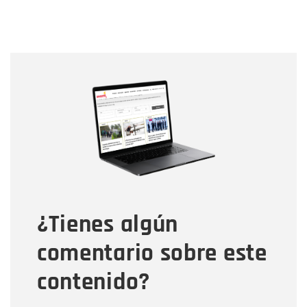
Nombre
Nombre
Correo electrónico
Tipo de comentario
¿Tienes algún
Mensaje
comentario sobre este
contenido?