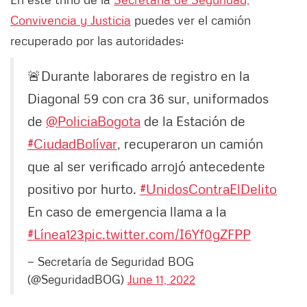
Convivencia y Justicia
puedes ver el camión
recuperado por las autoridades:
🚨Durante laborares de registro en la
Diagonal 59 con cra 36 sur, uniformados
de
@PoliciaBogota
de la Estación de
#CiudadBolívar
, recuperaron un camión
que al ser verificado arrojó antecedente
positivo por hurto.
#UnidosContraElDelito
En caso de emergencia llama a la
#Línea123
pic.twitter.com/I6Yf0gZFPP
— Secretaría de Seguridad BOG
(@SeguridadBOG)
June 11, 2022