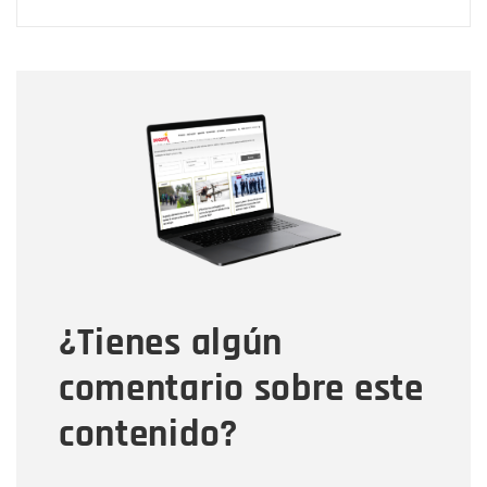
Nombre
Nombre
Correo electrónico
Tipo de comentario
¿Tienes algún
Mensaje
comentario sobre este
contenido?