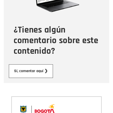
Tipo de comentario
¿Tienes algún
Mensaje
comentario sobre este
contenido?
Enviar
Sí, comentar aquí ❯