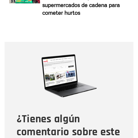
supermercados de cadena para
cometer hurtos
Nombre
Nombre
Correo electrónico
Tipo de comentario
¿Tienes algún
Mensaje
comentario sobre este