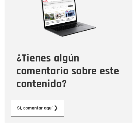
Correo electrónico
Tipo de comentario
¿Tienes algún
Mensaje
comentario sobre este
contenido?
Enviar
Sí, comentar aquí ❯