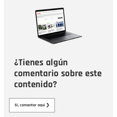
Nombre
Nombre
Correo electrónico
Tipo de comentario
¿Tienes algún
Mensaje
comentario sobre este
contenido?
Enviar
Sí, comentar aquí ❯