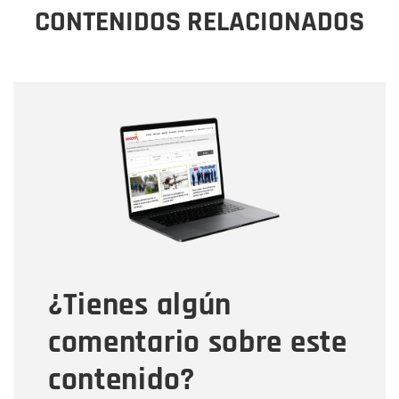
CONTENIDOS RELACIONADOS
Nombre
Nombre
Correo electrónico
Tipo de comentario
¿Tienes algún
Mensaje
comentario sobre este
contenido?