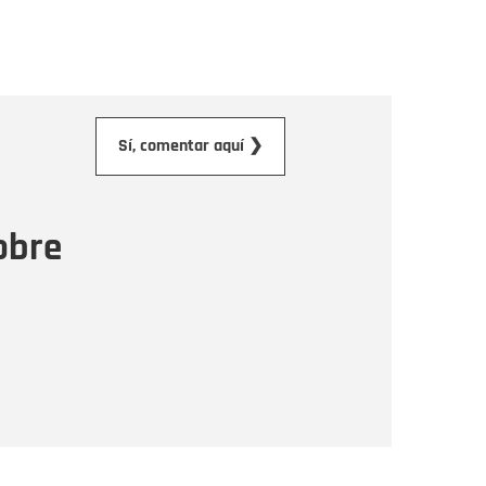
orreo electrónico
Sí, comentar aquí ❯
ensaje
obre
Enviar