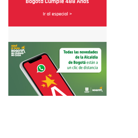
Bogotá Cumple 488 Años
Ir al especial >