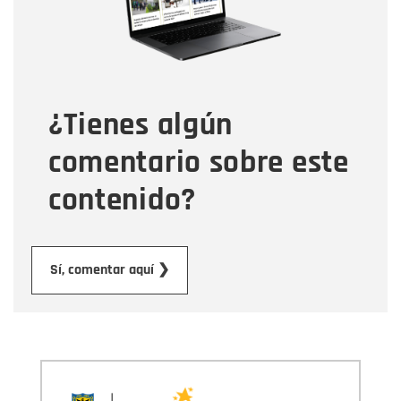
Tipo de comentario
¿Tienes algún
Mensaje
comentario sobre este
contenido?
Enviar
Sí, comentar aquí ❯