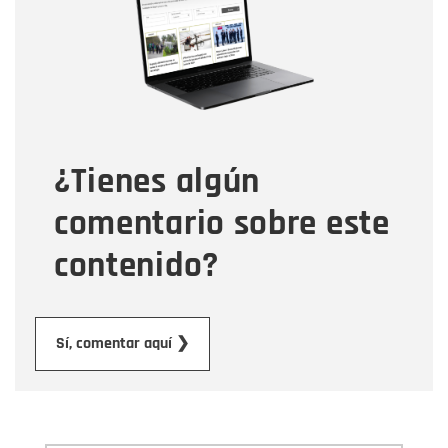
Correo electrónico
Tipo de comentario
¿Tienes algún
Mensaje
comentario sobre este
contenido?
Enviar
Sí, comentar aquí ❯