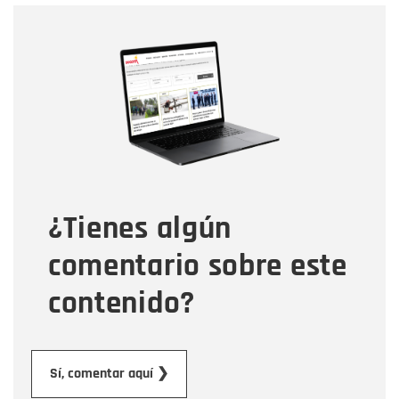
Nombre
Nombre
Correo electrónico
Tipo de comentario
¿Tienes algún
Mensaje
comentario sobre este
contenido?
Enviar
Sí, comentar aquí ❯