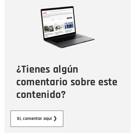
Nombre
Nombre
Correo electrónico
Tipo de comentario
¿Tienes algún
Mensaje
comentario sobre este
contenido?
Enviar
Sí, comentar aquí ❯