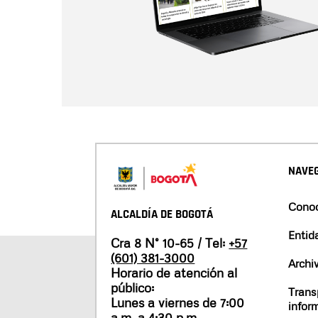
NAVEG
Conoc
ALCALDÍA DE BOGOTÁ
Entid
Cra 8 N° 10-65 / Tel:
+57
(601) 381-3000
Archi
Horario de atención al
público:
Trans
Lunes a viernes de 7:00
infor
a.m. a 4:30 p.m.