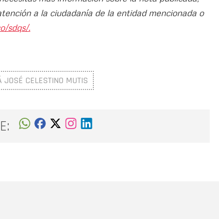
atención a la ciudadanía de la entidad mencionada o
o/sdqs/.
Á JOSÉ CELESTINO MUTIS
E:
Nombre
C
Nombre