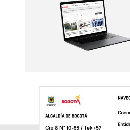
NAVEG
Conoc
ALCALDÍA DE BOGOTÁ
Entid
Cra 8 N° 10-65 / Tel:
+57