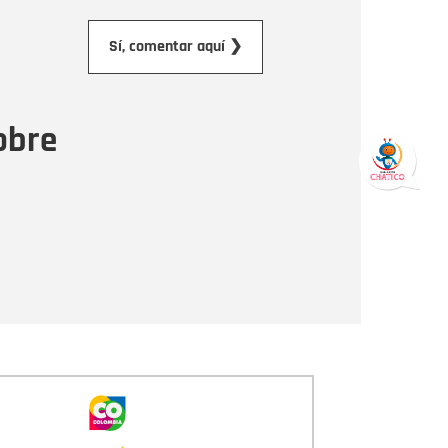
orreo electrónico
Sí, comentar aquí ❯
ensaje
obre
Enviar