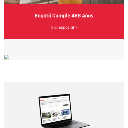
Bogotá Cumple 488 Años
Ir al especial >
Nombre
Nombre
Correo electrónico