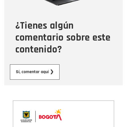
Tipo de comentario
¿Tienes algún
Mensaje
comentario sobre este
contenido?
Enviar
Sí, comentar aquí ❯