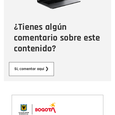
Tipo de comentario
¿Tienes algún
Mensaje
comentario sobre este
contenido?
Enviar
Sí, comentar aquí ❯