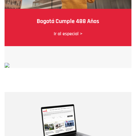
Bogotá Cumple 488 Años
Ir al especial >
Nombre
Nombre
Correo electrónico