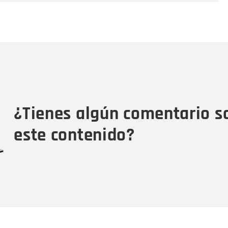
Nombre
C
Nombre
Tipo de comentario
M
¿Tienes algún comentario s
este contenido?