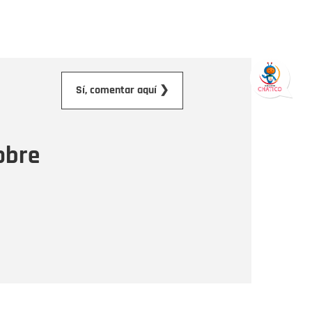
orreo electrónico
Sí, comentar aquí ❯
ensaje
obre
Enviar