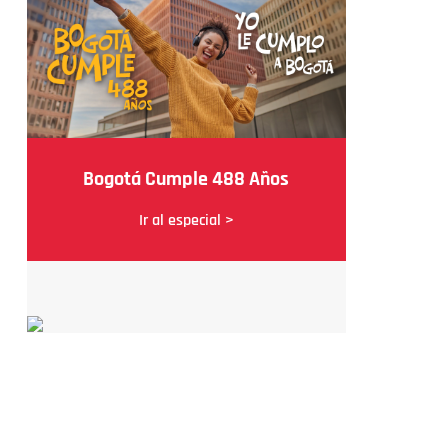
Bogotá Cumple 488 Años
Ir al especial >